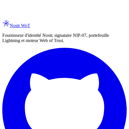
er your email
Subscribe
spam, ever. Unsubscribe anytime.
Nostr WoT
Fournisseur d'identité Nostr, signataire NIP-07, portefeuille
Lightning et moteur Web of Trust.