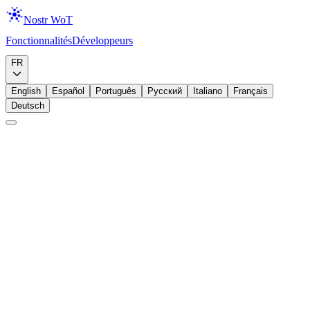
Nostr WoT
Fonctionnalités
Développeurs
Télécharger
FR
English
Español
Português
Русский
Italiano
Français
Deutsch
Débutant
Adresse Lightning
Zaps
Reclamer votre adresse Lightning