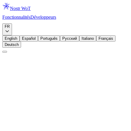
Nostr WoT
Fonctionnalités
Développeurs
Télécharger
FR
English
Español
Português
Русский
Italiano
Français
Deutsch
Intermédiaire
Parametres de confiance
Formule
Personnaliser vos parametres de confiance