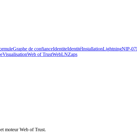
ormule
Graphe de confiance
Identite
Identité
Installation
Lightning
NIP-07
ee
Visualisation
Web of Trust
WebLN
Zaps
they ship.
g et moteur Web of Trust.