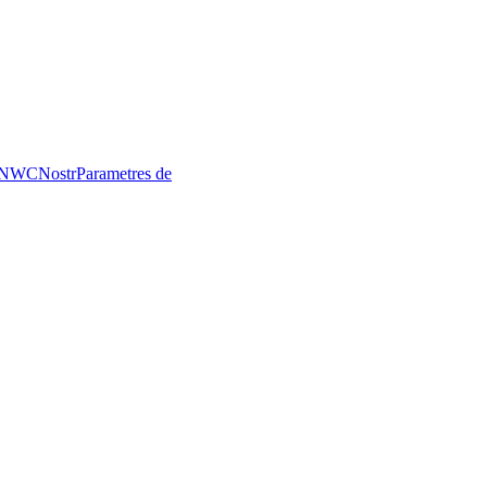
NWC
Nostr
Parametres de