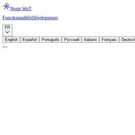
Nostr WoT
Fonctionnalités
Développeurs
Télécharger
FR
English
Español
Português
Русский
Italiano
Français
Deutsc
Intermédiaire
Permissions
Securite
Permissions par site
L'extension vous donne un controle granulaire sur ce que chaque site 