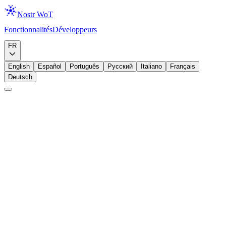
Nostr WoT
Fonctionnalités
Développeurs
Télécharger
FR
English
Español
Português
Русский
Italiano
Français
Deutsch
Débutant
Web of Trust
Graphe de confiance
Comprendre le Web of Trust