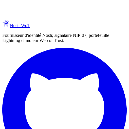
er your email
Subscribe
spam, ever. Unsubscribe anytime.
Nostr WoT
Fournisseur d'identité Nostr, signataire NIP-07, portefeuille
Lightning et moteur Web of Trust.