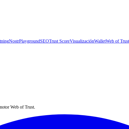
tning
Nostr
Playground
SEO
Trust Score
Visualización
Wallet
Web of Trus
they ship.
 motor Web of Trust.