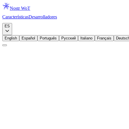
Nostr WoT
Características
Desarrolladores
Descargar
ES
English
Español
Português
Русский
Italiano
Français
Deutsc
Anuncio
Widgets
Presentamos Nostr Widgets
Lanzamos Nostr Widgets: un set chico de componentes SVG embebibles, 