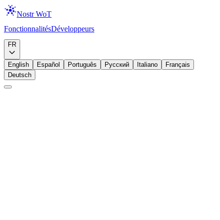
Nostr WoT
Fonctionnalités
Développeurs
Télécharger
FR
English
Español
Português
Русский
Italiano
Français
Deutsch
Annonce
Lightning
Les zaps rencontrent votre portefeuille