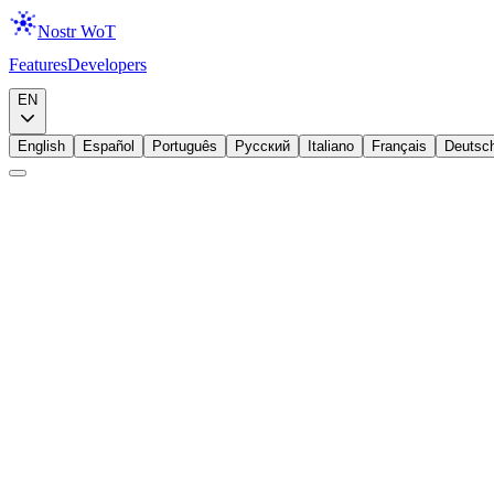
Nostr WoT
Features
Developers
Download
EN
English
Español
Português
Русский
Italiano
Français
Deutsc