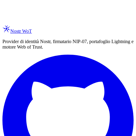
er your email
Subscribe
spam, ever. Unsubscribe anytime.
Nostr WoT
Provider di identità Nostr, firmatario NIP-07, portafoglio Lightning e
motore Web of Trust.