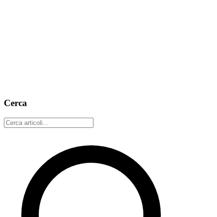
4 marzo 2026
6 min read
Annuncio
Web of Trust
Presentazione di Nostr Web of Trust
L'ecosistema Nostr sta crescendo rapidamente, ma con la crescita
arriva il rumore. Il Web of Trust offre una soluzione decentralizzata
per il filtraggio dei contenuti basato sulla fiducia, alimentato dal tuo
grafo sociale.
14 febbraio 2026
3 min read
Cerca