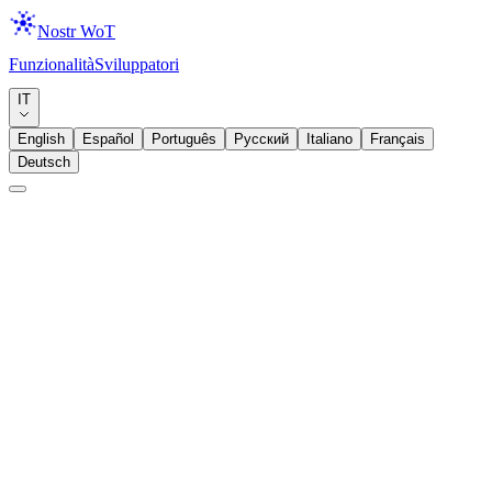
Nostr WoT
Funzionalità
Sviluppatori
Download
IT
English
Español
Português
Русский
Italiano
Français
Deutsch
Annuncio
Widget
Presentiamo i Nostr Widget