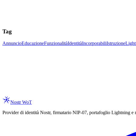
Tag
Annuncio
Educazione
Funzionalità
Identità
Incorporabili
Istruzione
Light
ay Updated
 the latest on new features, trust assertions, and services integration as 
er your email
Subscribe
spam, ever. Unsubscribe anytime.
Nostr WoT
Provider di identità Nostr, firmatario NIP-07, portafoglio Lightning e