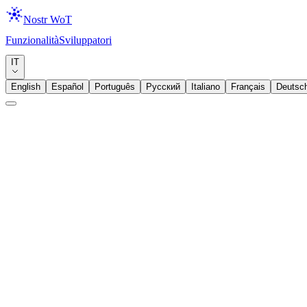
Nostr WoT
Funzionalità
Sviluppatori
Download
IT
English
Español
Português
Русский
Italiano
Français
Deutsc
Annuncio
Lightning
Zap, Ecco il Tuo Portafoglio
Abbiamo aggiunto un portafoglio Lightning all'estensione perché fare z