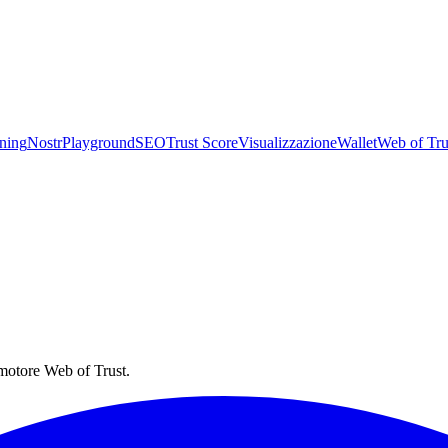
ning
Nostr
Playground
SEO
Trust Score
Visualizzazione
Wallet
Web of Tru
they ship.
 motore Web of Trust.