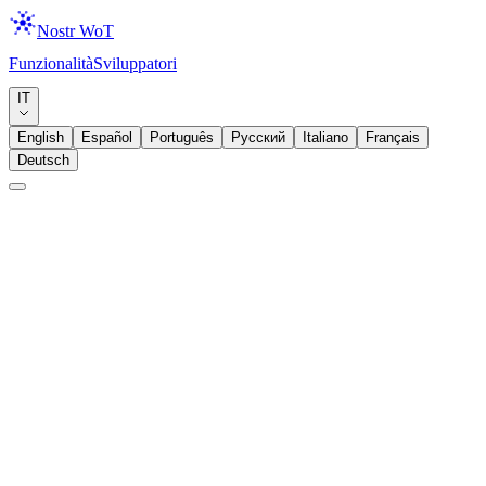
Nostr WoT
Funzionalità
Sviluppatori
Download
IT
English
Español
Português
Русский
Italiano
Français
Deutsch
Annuncio
Lightning
Zap, Ecco il Tuo Portafoglio