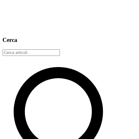
Lanciamo i Nostr Widget: un piccolo set di componenti SVG
incorporabili, renderizzati lato server, per qualsiasi sito web. Uno
snippet <a><img></a> piazza una card di profilo, un pulsante di
follow o un feed live nel tuo blog, README o landing — e il link
punta verso nostr-wot.com.
27 aprile 2026
4 min read
Cerca