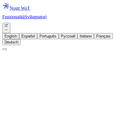
Nostr WoT
Funzionalità
Sviluppatori
Download
IT
English
Español
Português
Русский
Italiano
Français
Deutsch
Annuncio
Widget
Presentiamo i Nostr Widget