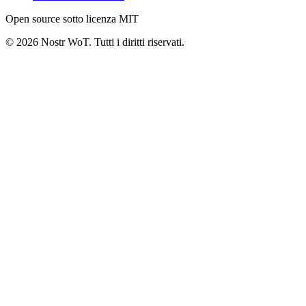
Open source sotto licenza MIT
©
2026
Nostr WoT.
Tutti i diritti riservati.