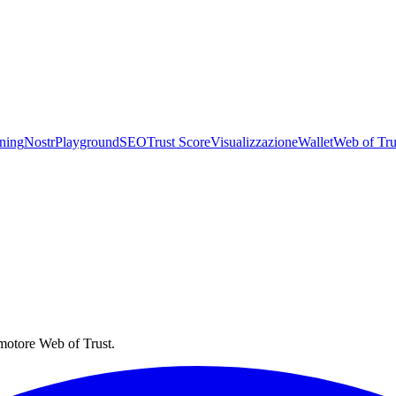
ning
Nostr
Playground
SEO
Trust Score
Visualizzazione
Wallet
Web of Tru
they ship.
 motore Web of Trust.