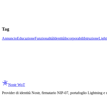
Tag
Annuncio
Educazione
Funzionalità
Identità
Incorporabili
Istruzione
Light
ay Updated
 the latest on new features, trust assertions, and services integration as 
er your email
Subscribe
spam, ever. Unsubscribe anytime.
Nostr WoT
Provider di identità Nostr, firmatario NIP-07, portafoglio Lightning e