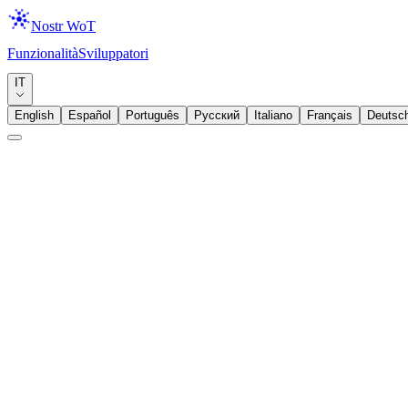
Nostr WoT
Funzionalità
Sviluppatori
Download
IT
English
Español
Português
Русский
Italiano
Français
Deutsc
Istruzione
Trust Score
Trust Score di Nostr Spiegato: Come Viene Calcolata 
I trust score vanno oltre i semplici controlli binari dei follow. Scopr