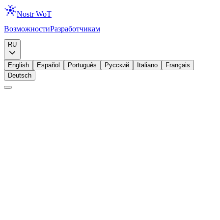
Nostr WoT
Возможности
Разработчикам
Скачать
RU
English
Español
Português
Русский
Italiano
Français
Deutsch
Начинающий
Web of Trust
Граф доверия
Понимание Web of Trust