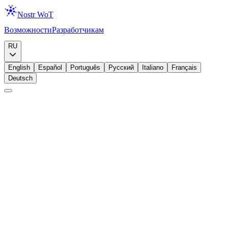
Nostr WoT
Возможности
Разработчикам
Скачать
RU
English
Español
Português
Русский
Italiano
Français
Deutsch
Начинающий
Идентичность
Ключи
Управление идентичностью