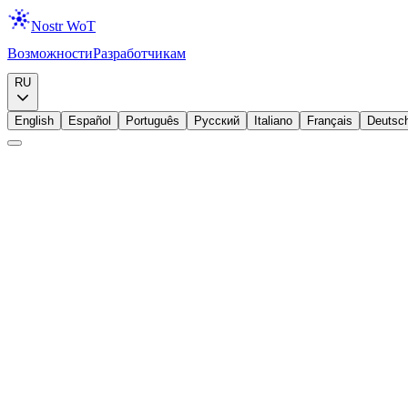
Nostr WoT
Возможности
Разработчикам
Скачать
RU
English
Español
Português
Русский
Italiano
Français
Deutsc
Начинающий
Начинающий
Nostr
Что такое Nostr?
Nostr — это простой открытый протокол для децентрализованно