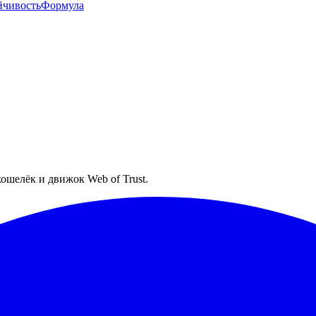
йчивость
Формула
they ship.
ошелёк и движок Web of Trust.