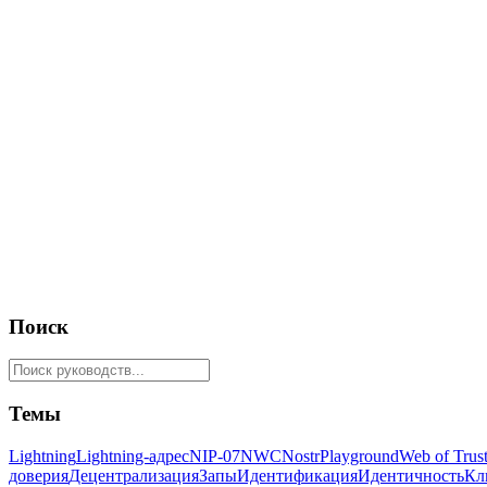
13 марта 2026 г.
3 min read
Начинающий
Начинающий
Nostr
Почему Nostr устойчив (а интернет — нет)
AWS, Azure и Cloudflare — все вышли из строя в конце 2025 год
13 марта 2026 г.
4 min read
Начинающий
Начинающий
Nostr
Nostr для начинающих: первые шаги
Готовы попробовать Nostr? Начните с создания идентичности че
19 марта 2026 г.
4 min read
Поиск
Темы
Lightning
Lightning-адрес
NIP-07
NWC
Nostr
Playground
Web of Trus
доверия
Децентрализация
Запы
Идентификация
Идентичность
Кл