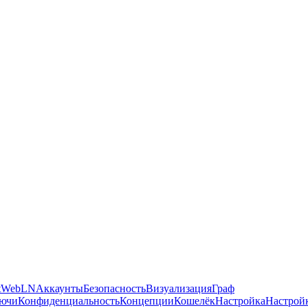
а, утянув за собой половину интернета. Вот почему у Nostr тако
рез расширение Nostr WoT, выберите клиент для знакомства с се
t
WebLN
Аккаунты
Безопасность
Визуализация
Граф
ючи
Конфиденциальность
Концепции
Кошелёк
Настройка
Настрой