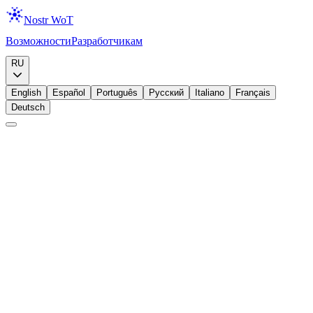
Nostr WoT
Возможности
Разработчикам
Скачать
RU
English
Español
Português
Русский
Italiano
Français
Deutsch
Начинающий
Расширение
Настройка
Начало работы с Nostr WoT