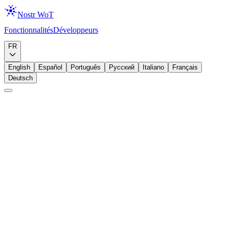
Nostr WoT
Fonctionnalités
Développeurs
Télécharger
FR
English
Español
Português
Русский
Italiano
Français
Deutsch
Débutant
Debutant
Nostr
Qu'est-ce que Nostr ?