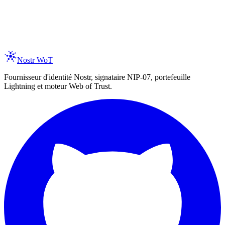
egration as they ship.
er your email
Subscribe
spam, ever. Unsubscribe anytime.
Nostr WoT
Fournisseur d'identité Nostr, signataire NIP-07, portefeuille
Lightning et moteur Web of Trust.