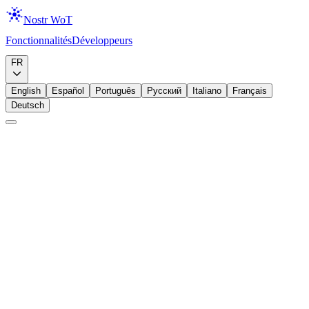
Nostr WoT
Fonctionnalités
Développeurs
Télécharger
FR
English
Español
Português
Русский
Italiano
Français
Deutsch
Débutant
Zaps
Lightning
Zaps et approbation automatique