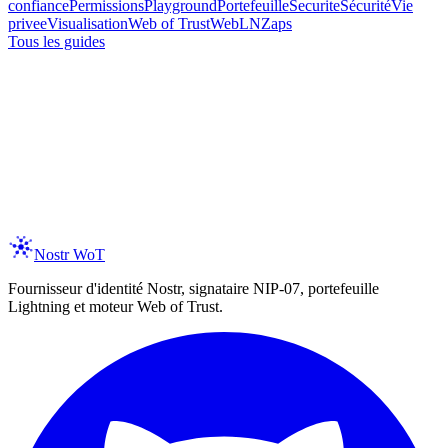
confiance
Permissions
Playground
Portefeuille
Securite
Sécurité
Vie
privee
Visualisation
Web of Trust
WebLN
Zaps
Tous les guides
ay Updated
 the latest on new features, trust assertions, and services
egration as they ship.
er your email
Subscribe
spam, ever. Unsubscribe anytime.
Nostr WoT
Fournisseur d'identité Nostr, signataire NIP-07, portefeuille
Lightning et moteur Web of Trust.