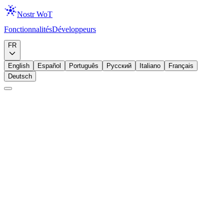
Nostr WoT
Fonctionnalités
Développeurs
Télécharger
FR
English
Español
Português
Русский
Italiano
Français
Deutsch
Débutant
Zaps
Lightning
Zaps et approbation automatique