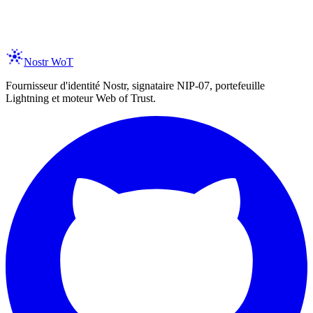
er your email
Subscribe
spam, ever. Unsubscribe anytime.
Nostr WoT
Fournisseur d'identité Nostr, signataire NIP-07, portefeuille
Lightning et moteur Web of Trust.