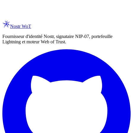
er your email
Subscribe
spam, ever. Unsubscribe anytime.
Nostr WoT
Fournisseur d'identité Nostr, signataire NIP-07, portefeuille
Lightning et moteur Web of Trust.