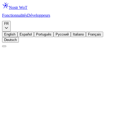
Nostr WoT
Fonctionnalités
Développeurs
Télécharger
FR
English
Español
Português
Русский
Italiano
Français
Deutsch
Débutant
Lightning
Portefeuille
Configurer votre portefeuille