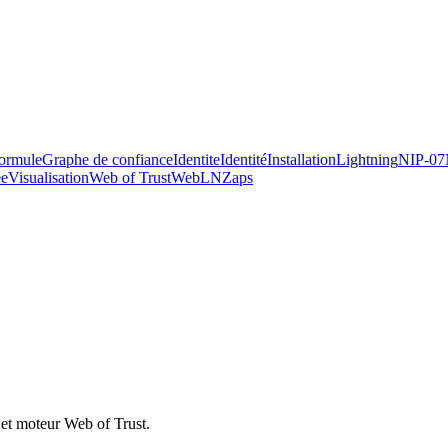
ormule
Graphe de confiance
Identite
Identité
Installation
Lightning
NIP-07
ee
Visualisation
Web of Trust
WebLN
Zaps
they ship.
g et moteur Web of Trust.