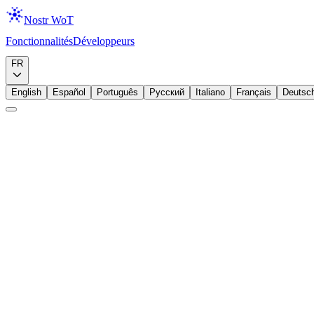
Nostr WoT
Fonctionnalités
Développeurs
Télécharger
FR
English
Español
Português
Русский
Italiano
Français
Deutsc
Débutant
Identité
Comptes
Supprimer un Compte
Supprimez un compte de l'extension en toute sécurité. Découvrez ce qu