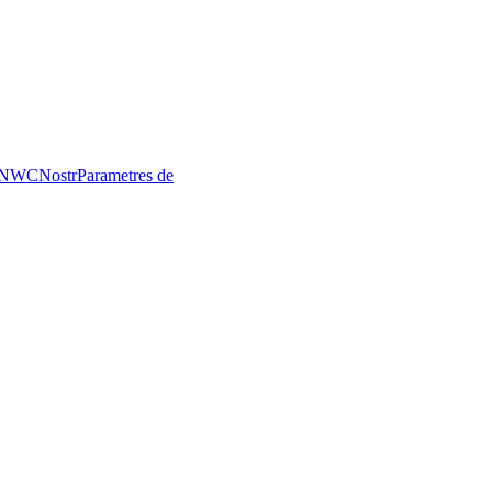
NWC
Nostr
Parametres de