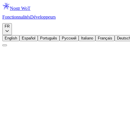
Nostr WoT
Fonctionnalités
Développeurs
Télécharger
FR
English
Español
Português
Русский
Italiano
Français
Deutsc
Débutant
Lightning
Portefeuille
Configurer votre portefeuille
L'extension prend en charge trois options de portefeuille : Configurat