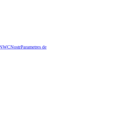
NWC
Nostr
Parametres de