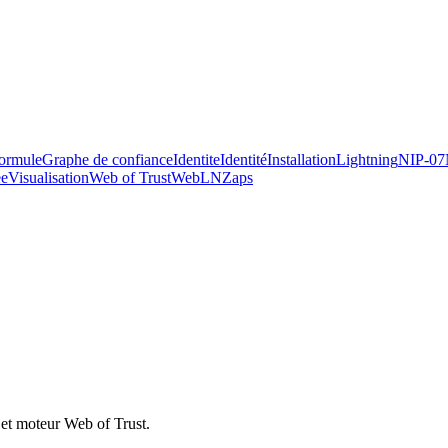
ormule
Graphe de confiance
Identite
Identité
Installation
Lightning
NIP-07
ee
Visualisation
Web of Trust
WebLN
Zaps
they ship.
g et moteur Web of Trust.