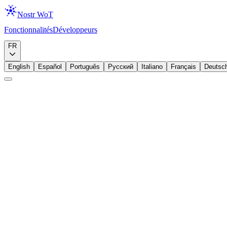
Nostr WoT
Fonctionnalités
Développeurs
Télécharger
FR
English
Español
Português
Русский
Italiano
Français
Deutsc
Intermédiaire
Permissions
Securite
Permissions par site
L'extension vous donne un controle granulaire sur ce que chaque site 