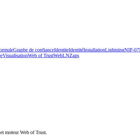
ormule
Graphe de confiance
Identite
Identité
Installation
Lightning
NIP-07
ee
Visualisation
Web of Trust
WebLN
Zaps
they ship.
g et moteur Web of Trust.