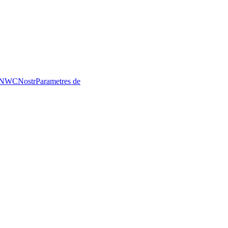
NWC
Nostr
Parametres de